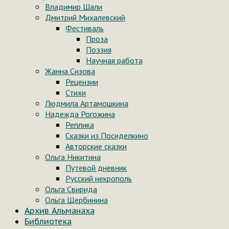
Владимир Шали
Дмитрий Михалевский
Фестиваль
Проза
Поэзия
Научная работа
Жанна Сизова
Рецензии
Стихи
Людмила Артамошкина
Надежда Рогожина
Реплика
Сказки из Посиделкино
Авторские сказки
Ольга Никитина
Путевой дневник
Русский некрополь
Ольга Свирида
Ольга Щербинина
Архив Альманаха
Библиотека