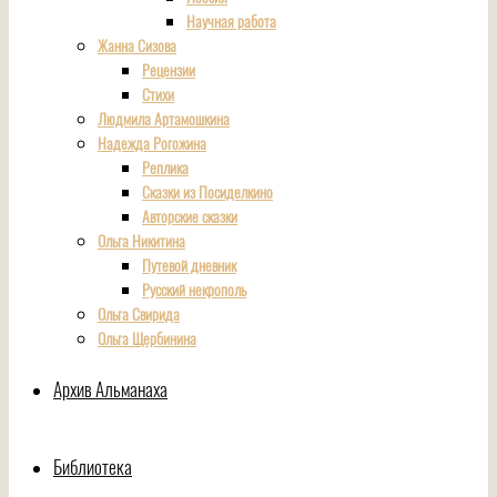
Научная работа
Жанна Сизова
Рецензии
Стихи
Людмила Артамошкина
Надежда Рогожина
Реплика
Сказки из Посиделкино
Авторские сказки
Ольга Никитина
Путевой дневник
Русский некрополь
Ольга Свирида
Ольга Щербинина
Архив Альманаха
Библиотека