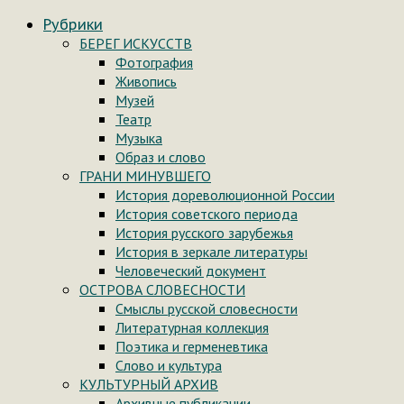
Рубрики
БЕРЕГ ИСКУССТВ
Фотография
Живопись
Музей
Театр
Музыка
Образ и слово
ГРАНИ МИНУВШЕГО
История дореволюционной России
История советского периода
История русского зарубежья
История в зеркале литературы
Человеческий документ
ОСТРОВА СЛОВЕСНОСТИ
Смыслы русской словесности
Литературная коллекция
Поэтика и герменевтика
Слово и культура
КУЛЬТУРНЫЙ АРХИВ
Архивные публикации