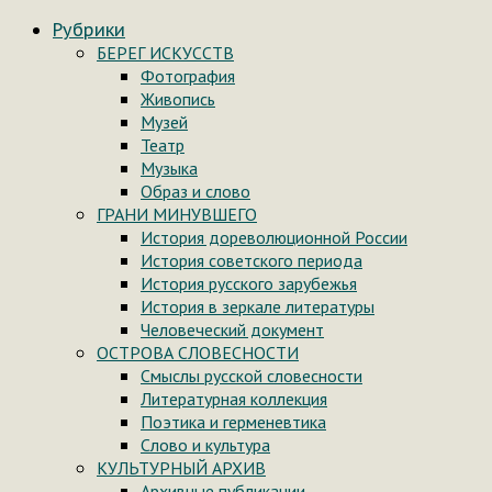
Рубрики
БЕРЕГ ИСКУССТВ
Фотография
Живопись
Музей
Театр
Музыка
Образ и слово
ГРАНИ МИНУВШЕГО
История дореволюционной России
История советского периода
История русского зарубежья
История в зеркале литературы
Человеческий документ
ОСТРОВА СЛОВЕСНОСТИ
Смыслы русской словесности
Литературная коллекция
Поэтика и герменевтика
Слово и культура
КУЛЬТУРНЫЙ АРХИВ
Архивные публикации