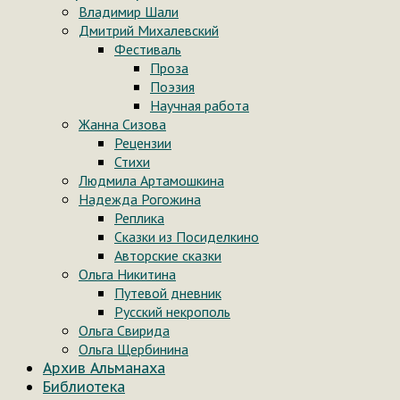
Владимир Шали
Дмитрий Михалевский
Фестиваль
Проза
Поэзия
Научная работа
Жанна Сизова
Рецензии
Стихи
Людмила Артамошкина
Надежда Рогожина
Реплика
Сказки из Посиделкино
Авторские сказки
Ольга Никитина
Путевой дневник
Русский некрополь
Ольга Свирида
Ольга Щербинина
Архив Альманаха
Библиотека