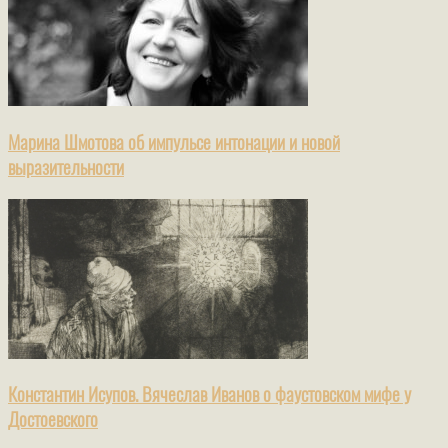
Марина Шмотова об импульсе интонации и новой
выразительности
Константин Исупов. Вячеслав Иванов о фаустовском мифе у
Достоевского