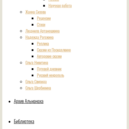
Научная работа
Жанна Сизова
Рецензии
Стихи
Людмила Артамошкина
Надежда Рогожина
Реплика
Сказки из Посиделкино
Авторские сказки
Ольга Никитина
Путевой дневник
Русский некрополь
Ольга Свирида
Ольга Щербинина
Архив Альманаха
Библиотека