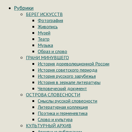
Рубрики
БЕРЕГ ИСКУССТВ
Фотография
Живопись
Музей
Театр
Музыка
Образ и слово
ГРАНИ МИНУВШЕГО
История дореволюционной России
История советского периода
История русского зарубежья
История в зеркале литературы
Человеческий документ
ОСТРОВА СЛОВЕСНОСТИ
Смыслы русской словесности
Литературная коллекция
Поэтика и герменевтика
Слово и культура
КУЛЬТУРНЫЙ АРХИВ
Архивные публикации