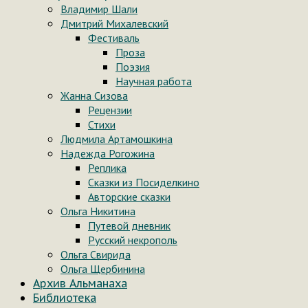
Владимир Шали
Дмитрий Михалевский
Фестиваль
Проза
Поэзия
Научная работа
Жанна Сизова
Рецензии
Стихи
Людмила Артамошкина
Надежда Рогожина
Реплика
Сказки из Посиделкино
Авторские сказки
Ольга Никитина
Путевой дневник
Русский некрополь
Ольга Свирида
Ольга Щербинина
Архив Альманаха
Библиотека