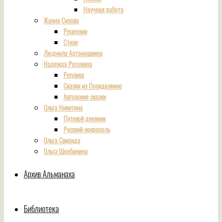
Научная работа
Жанна Сизова
Рецензии
Стихи
Людмила Артамошкина
Надежда Рогожина
Реплика
Сказки из Посиделкино
Авторские сказки
Ольга Никитина
Путевой дневник
Русский некрополь
Ольга Свирида
Ольга Щербинина
Архив Альманаха
Библиотека