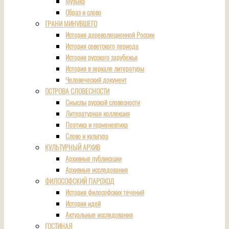
Музыка
Образ и слово
ГРАНИ МИНУВШЕГО
История дореволюционной России
История советского периода
История русского зарубежья
История в зеркале литературы
Человеческий документ
ОСТРОВА СЛОВЕСНОСТИ
Смыслы русской словесности
Литературная коллекция
Поэтика и герменевтика
Слово и культура
КУЛЬТУРНЫЙ АРХИВ
Архивные публикации
Архивные исследования
ФИЛОСОФСКИЙ ПАРОХОД
История философских течений
История идей
Актуальные исследования
ГОСТИНАЯ