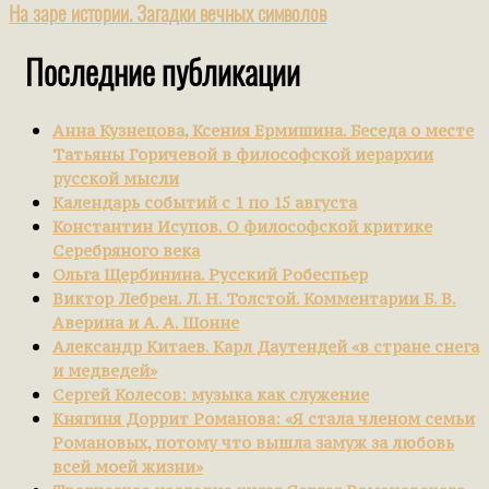
На заре истории. Загадки вечных символов
Последние публикации
Анна Кузнецова, Ксения Ермишина. Беседа о месте
Татьяны Горичевой в философской иерархии
русской мысли
Календарь событий с 1 по 15 августа
Константин Исупов. О философской критике
Серебряного века
Ольга Щербинина. Русский Робеспьер
Виктор Лебрен. Л. Н. Толстой. Комментарии Б. В.
Аверина и А. А. Шонне
Александр Китаев. Карл Даутендей «в стране снега
и медведей»
Сергей Колесов: музыка как служение
Княгиня Доррит Романова: «Я стала членом семьи
Романовых, потому что вышла замуж за любовь
всей моей жизни»