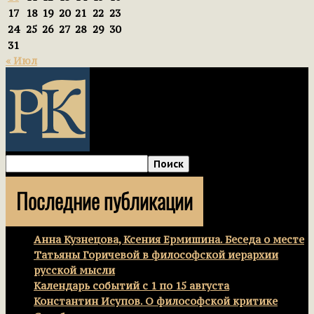
17
18
19
20
21
22
23
24
25
26
27
28
29
30
31
« Июл
Последние публикации
Анна Кузнецова, Ксения Ермишина. Беседа о месте
Татьяны Горичевой в философской иерархии
русской мысли
Календарь событий с 1 по 15 августа
Константин Исупов. О философской критике