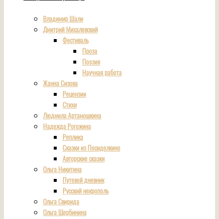
Владимир Шали
Дмитрий Михалевский
Фестиваль
Проза
Поэзия
Научная работа
Жанна Сизова
Рецензии
Стихи
Людмила Артамошкина
Надежда Рогожина
Реплика
Сказки из Посиделкино
Авторские сказки
Ольга Никитина
Путевой дневник
Русский некрополь
Ольга Свирида
Ольга Щербинина