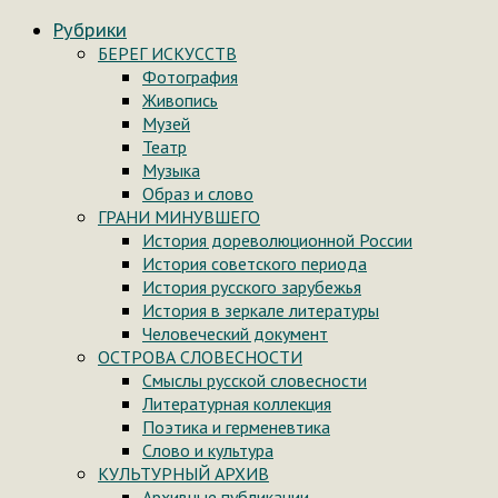
Рубрики
БЕРЕГ ИСКУССТВ
Фотография
Живопись
Музей
Театр
Музыка
Образ и слово
ГРАНИ МИНУВШЕГО
История дореволюционной России
История советского периода
История русского зарубежья
История в зеркале литературы
Человеческий документ
ОСТРОВА СЛОВЕСНОСТИ
Смыслы русской словесности
Литературная коллекция
Поэтика и герменевтика
Слово и культура
КУЛЬТУРНЫЙ АРХИВ
Архивные публикации