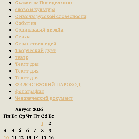
Сказки из Посиделкино
слово и культура
Смыслы русской словесности
События
Социальный дизайн
Стихи
Странствия идей
Творческий дуэт
театр
Текст дня
Текст дня
Текст дня
ФИЛОСОФСКИЙ ПАРОХОД
фотография
Человеческий документ
Август 2026
Пн
Вт
Ср
Чт
Пт
Сб
Вс
1
2
3
4
5
6
7
8
9
10
11
12
13
14
15
16