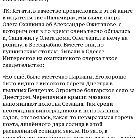
ТК: Кстати, в качестве предисловия к этой книге
в издательстве «Пальмира», мы взяли очерк
Олега Охапкина об Александре Ожиганове, с
которым они в то время очень тесно общались
и, Саша жил у Олега дома. Олег ездил к нему на
родину, в Бессарабию. Вместе они, по
пушкинским стопам, бывали в Одессе.
Интересное из охапкинского очерка такое
свидетельство:
«Но ещё, было местечко Парканы. Его хорошо
было видно с высокого берега Днестра в
пыльных Бендерах. Огромное болгарское село за
Днестром. Черепичные крыши мазанок
напоминают полотна Сезанна. Там среди
неоглядных виноградников и непролазных
садов, отстоялась, какая-то невыразимая горечь
поэта, лишённого дара солнца в этой
распалённой солнцем земле. Но зато, в
преизбытке наделённого, нет, не грустью… в нём