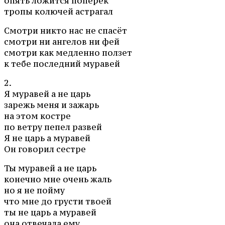
опять ложится поперёк
тропы колючей астрагал
Смотри никто нас не спасёт
смотри ни ангелов ни фей
смотри как медленно ползет
к тебе последний муравей
2.
Я муравей а не царь
зарежь меня и зажарь
на этом костре
по ветру пепел развей
Я не царь а муравей
Он говорил сестре
Ты муравей а не царь
конечно мне очень жаль
но я не пойму
что мне до грусти твоей
ты не царь а муравей
она отвечала ему