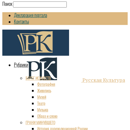
Поиск
Декларация портала
Контакты
Рубрики
БЕРЕГ ИСКУССТВ
Русская Культура
Фотография
Живопись
Музей
Театр
Музыка
Образ и слово
ГРАНИ МИНУВШЕГО
История дореволюционной России