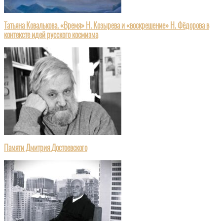
Татьяна Ковалькова. «Время» Н. Козырева и «воскрешение» Н. Фёдорова в
контексте идей русского космизма
Памяти Дмитрия Достоевского