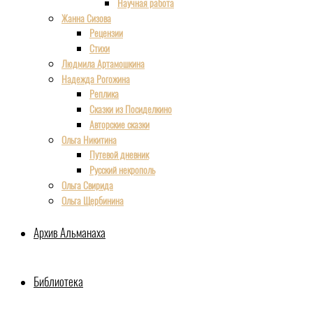
Научная работа
Жанна Сизова
Рецензии
Стихи
Людмила Артамошкина
Надежда Рогожина
Реплика
Сказки из Посиделкино
Авторские сказки
Ольга Никитина
Путевой дневник
Русский некрополь
Ольга Свирида
Ольга Щербинина
Архив Альманаха
Библиотека