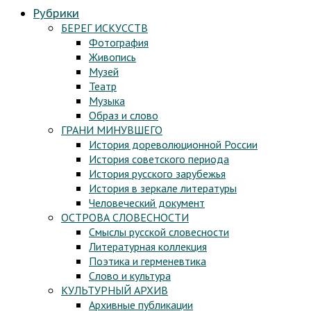
Рубрики
БЕРЕГ ИСКУССТВ
Фотография
Живопись
Музей
Театр
Музыка
Образ и слово
ГРАНИ МИНУВШЕГО
История дореволюционной России
История советского периода
История русского зарубежья
История в зеркале литературы
Человеческий документ
ОСТРОВА СЛОВЕСНОСТИ
Смыслы русской словесности
Литературная коллекция
Поэтика и герменевтика
Слово и культура
КУЛЬТУРНЫЙ АРХИВ
Архивные публикации