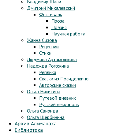
Владимир Шали
Дмитрий Михалевский
Фестиваль
Проза
Поэзия
Научная работа
Жанна Сизова
Рецензии
Стихи
Людмила Артамошкина
Надежда Рогожина
Реплика
Сказки из Посиделкино
Авторские сказки
Ольга Никитина
Путевой дневник
Русский некрополь
Ольга Свирида
Ольга Щербинина
Архив Альманаха
Библиотека