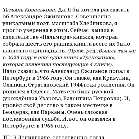
Татьяна Ковалькова
: Да. Я бы хотела рассказать
об Александре Ожиганове. Совершенно
уникальный поэт, масштаба Хлебникова, я
просто уверенна в этом. Сейчас вышла в
издательстве «Пальмира» книжка, которая
собрала шесть его ранних книг, а всего их было
написано одиннадцать.
(Прим. ред.:Вышла там же
в 2023 году и ещё одна книга «Треножник»,
которая включила последующие 4 книги).
Надо сказать, что Александр Ожиганов попал в
Петербург в 1966 году. Он также, как Кривулин,
Охапкин, Стратановский 1944 года рождения. Он
родился в Одессе. Мать его была русской
(урождённая Уварова, Валентина Петровна). И,
провёл своё детство в таком местечке в
Бендерах, как Парканы. Очень сложная
послевоенная судьба. И, вот он оказался в
Петербурге, в 1966 году.
ТП: В Ленинграде, естественно, тогда.