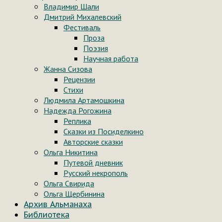
Владимир Шали
Дмитрий Михалевский
Фестиваль
Проза
Поэзия
Научная работа
Жанна Сизова
Рецензии
Стихи
Людмила Артамошкина
Надежда Рогожина
Реплика
Сказки из Посиделкино
Авторские сказки
Ольга Никитина
Путевой дневник
Русский некрополь
Ольга Свирида
Ольга Щербинина
Архив Альманаха
Библиотека