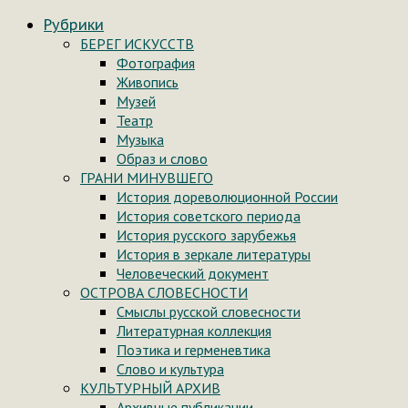
Рубрики
БЕРЕГ ИСКУССТВ
Фотография
Живопись
Музей
Театр
Музыка
Образ и слово
ГРАНИ МИНУВШЕГО
История дореволюционной России
История советского периода
История русского зарубежья
История в зеркале литературы
Человеческий документ
ОСТРОВА СЛОВЕСНОСТИ
Смыслы русской словесности
Литературная коллекция
Поэтика и герменевтика
Слово и культура
КУЛЬТУРНЫЙ АРХИВ
Архивные публикации