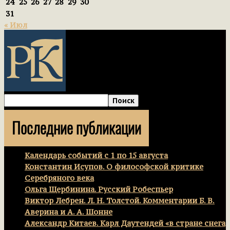
24
25
26
27
28
29
30
31
« Июл
Последние публикации
Календарь событий с 1 по 15 августа
Константин Исупов. О философской критике
Серебряного века
Ольга Щербинина. Русский Робеспьер
Виктор Лебрен. Л. Н. Толстой. Комментарии Б. В.
Аверина и А. А. Шонне
Александр Китаев. Карл Даутендей «в стране снега