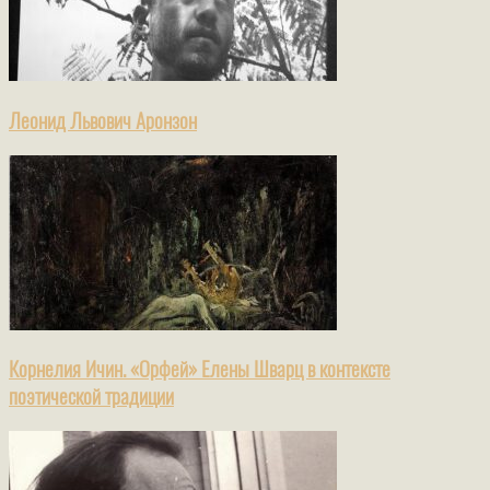
Леонид Львович Аронзон
Корнелия Ичин. «Орфей» Елены Шварц в контексте
поэтической традиции