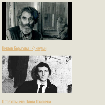
Виктор Борисович Кривулин
О трёхтомнике Олега Охапкина