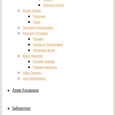
Научная работа
Жанна Сизова
Рецензии
Стихи
Людмила Артамошкина
Надежда Рогожина
Реплика
Сказки из Посиделкино
Авторские сказки
Ольга Никитина
Путевой дневник
Русский некрополь
Ольга Свирида
Ольга Щербинина
Архив Альманаха
Библиотека