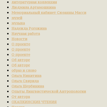
литературная коллекция
Людмила Артамошкина
Мемориальный кабинет Сюзанны Масси
музей
музыка
Надежда Рогожина
Научная работа
Новости
О проекте
О проекте
О проекте
Об авторе
Об авторе
образ и слово
Ольга Никитина
Ольга Свирида
Ольга Щербинина
Опыты Лингвистической Антропологии
От автора
ОХАПКИНСКИЕ ЧТЕНИЯ