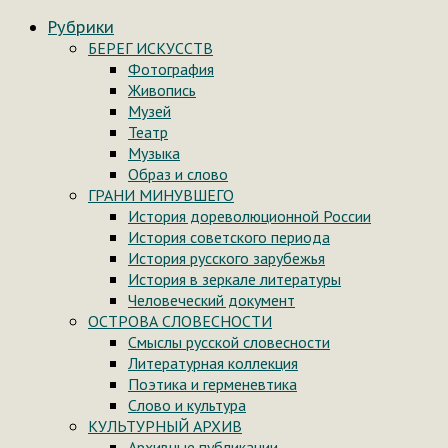
Рубрики
БЕРЕГ ИСКУССТВ
Фотография
Живопись
Музей
Театр
Музыка
Образ и слово
ГРАНИ МИНУВШЕГО
История дореволюционной России
История советского периода
История русского зарубежья
История в зеркале литературы
Человеческий документ
ОСТРОВА СЛОВЕСНОСТИ
Смыслы русской словесности
Литературная коллекция
Поэтика и герменевтика
Слово и культура
КУЛЬТУРНЫЙ АРХИВ
Архивные публикации