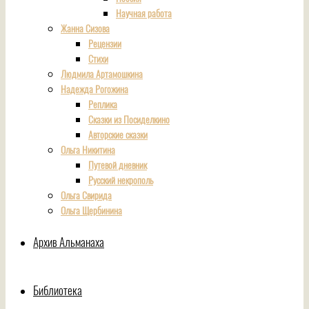
Научная работа
Жанна Сизова
Рецензии
Стихи
Людмила Артамошкина
Надежда Рогожина
Реплика
Сказки из Посиделкино
Авторские сказки
Ольга Никитина
Путевой дневник
Русский некрополь
Ольга Свирида
Ольга Щербинина
Архив Альманаха
Библиотека