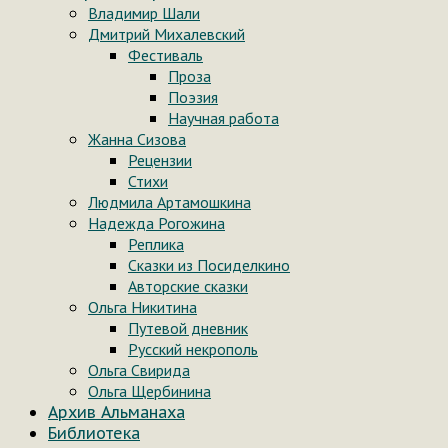
Владимир Шали
Дмитрий Михалевский
Фестиваль
Проза
Поэзия
Научная работа
Жанна Сизова
Рецензии
Стихи
Людмила Артамошкина
Надежда Рогожина
Реплика
Сказки из Посиделкино
Авторские сказки
Ольга Никитина
Путевой дневник
Русский некрополь
Ольга Свирида
Ольга Щербинина
Архив Альманаха
Библиотека