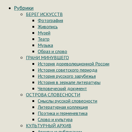
Рубрики
БЕРЕГ ИСКУССТВ
Фотография
Живопись
Музей
Театр
Музыка
Образ и слово
ГРАНИ МИНУВШЕГО
История дореволюционной России
История советского периода
История русского зарубежья
История в зеркале литературы
Человеческий документ
ОСТРОВА СЛОВЕСНОСТИ
Смыслы русской словесности
Литературная коллекция
Поэтика и герменевтика
Слово и культура
КУЛЬТУРНЫЙ АРХИВ
Архивные публикации