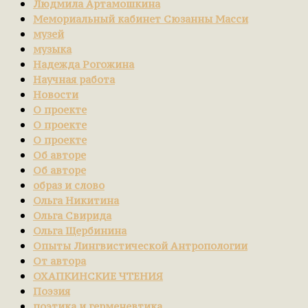
Людмила Артамошкина
Мемориальный кабинет Сюзанны Масси
музей
музыка
Надежда Рогожина
Научная работа
Новости
О проекте
О проекте
О проекте
Об авторе
Об авторе
образ и слово
Ольга Никитина
Ольга Свирида
Ольга Щербинина
Опыты Лингвистической Антропологии
От автора
ОХАПКИНСКИЕ ЧТЕНИЯ
Поэзия
поэтика и герменевтика