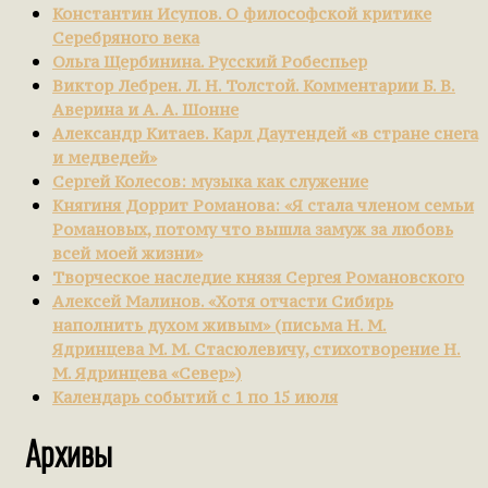
Константин Исупов. О философской критике
Серебряного века
Ольга Щербинина. Русский Робеспьер
Виктор Лебрен. Л. Н. Толстой. Комментарии Б. В.
Аверина и А. А. Шонне
Александр Китаев. Карл Даутендей «в стране снега
и медведей»
Сергей Колесов: музыка как служение
Княгиня Доррит Романова: «Я стала членом семьи
Романовых, потому что вышла замуж за любовь
всей моей жизни»
Творческое наследие князя Сергея Романовского
Алексей Малинов. «Хотя отчасти Сибирь
наполнить духом живым» (письма Н. М.
Ядринцева М. М. Стасюлевичу, стихотворение Н.
М. Ядринцева «Север»)
Календарь событий с 1 по 15 июля
Архивы