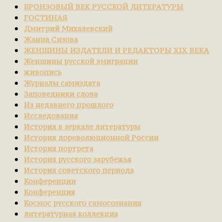
БРОНЗОВЫЙ ВЕК РУССКОЙ ЛИТЕРАТУРЫ
ГОСТИНАЯ
Дмитрий Михалевский
Жанна Сизова
ЖЕНЩИНЫ ИЗДАТЕЛИ И РЕДАКТОРЫ XIX ВЕКА
Женщины русской эмиграции
живопись
Журналы самиздата
Заповедники слова
Из недавнего прошлого
Исследования
История в зеркале литературы
История дореволюционной России
История портрета
История русского зарубежья
История советского периода
Конференции
Конференция
Космос русского самосознания
литературная коллекция