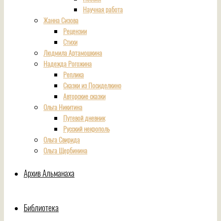
Научная работа
Жанна Сизова
Рецензии
Стихи
Людмила Артамошкина
Надежда Рогожина
Реплика
Сказки из Посиделкино
Авторские сказки
Ольга Никитина
Путевой дневник
Русский некрополь
Ольга Свирида
Ольга Щербинина
Архив Альманаха
Библиотека