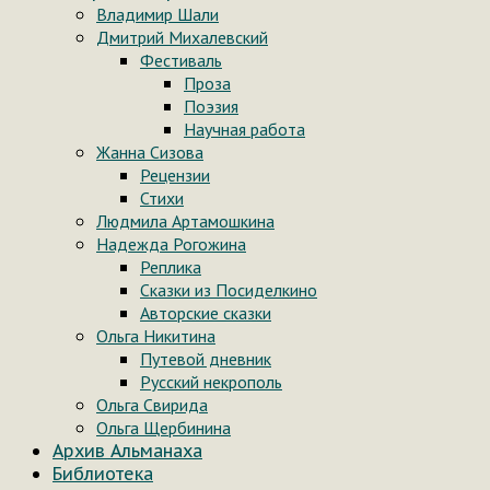
Владимир Шали
Дмитрий Михалевский
Фестиваль
Проза
Поэзия
Научная работа
Жанна Сизова
Рецензии
Стихи
Людмила Артамошкина
Надежда Рогожина
Реплика
Сказки из Посиделкино
Авторские сказки
Ольга Никитина
Путевой дневник
Русский некрополь
Ольга Свирида
Ольга Щербинина
Архив Альманаха
Библиотека