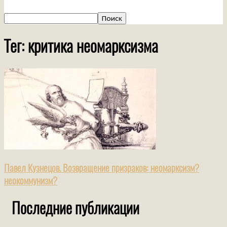
Тег: критика неомарксизма
Павел Кузнецов. Возвращение призраков: неомарксизм?
неокоммунизм?
Последние публикации