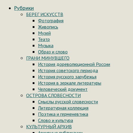
Рубрики
БЕРЕГ ИСКУССТВ
Фотография
Живопись
Музей
Театр
Музыка
Образ и слово
ГРАНИ МИНУВШЕГО
История дореволюционной России
История советского периода
История русского зарубежья
История в зеркале литературы
Человеческий документ
ОСТРОВА СЛОВЕСНОСТИ
Смыслы русской словесности
Литературная коллекция
Поэтика и герменевтика
Слово и культура
КУЛЬТУРНЫЙ АРХИВ
Архивные публикации