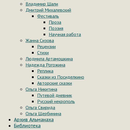
Владимир Шали
Дмитрий Михалевский
Фестиваль
Проза
Поэзия
Научная работа
Жанна Сизова
Рецензии
Стихи
Людмила Артамошкина
Надежда Рогожина
Реплика
Сказки из Посиделкино
Авторские сказки
Ольга Никитина
Путевой дневник
Русский некрополь
Ольга Свирида
Ольга Щербинина
Архив Альманаха
Библиотека