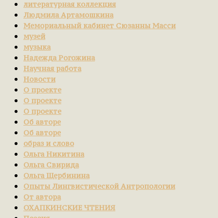
литературная коллекция
Людмила Артамошкина
Мемориальный кабинет Сюзанны Масси
музей
музыка
Надежда Рогожина
Научная работа
Новости
О проекте
О проекте
О проекте
Об авторе
Об авторе
образ и слово
Ольга Никитина
Ольга Свирида
Ольга Щербинина
Опыты Лингвистической Антропологии
От автора
ОХАПКИНСКИЕ ЧТЕНИЯ