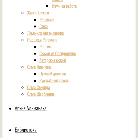
Научная работа
Жанна Сизова
Рецензии
Стихи
Людмила Артамошкина
Надежда Рогожина
Реплика
Сказки из Посиделкино
Авторские сказки
Ольга Никитина
Путевой дневник
Русский некрополь
Ольга Свирида
Ольга Щербинина
Архив Альманаха
Библиотека