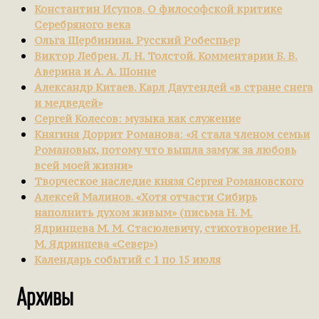
Константин Исупов. О философской критике
Серебряного века
Ольга Щербинина. Русский Робеспьер
Виктор Лебрен. Л. Н. Толстой. Комментарии Б. В.
Аверина и А. А. Шонне
Александр Китаев. Карл Даутендей «в стране снега
и медведей»
Сергей Колесов: музыка как служение
Княгиня Доррит Романова: «Я стала членом семьи
Романовых, потому что вышла замуж за любовь
всей моей жизни»
Творческое наследие князя Сергея Романовского
Алексей Малинов. «Хотя отчасти Сибирь
наполнить духом живым» (письма Н. М.
Ядринцева М. М. Стасюлевичу, стихотворение Н.
М. Ядринцева «Север»)
Календарь событий с 1 по 15 июля
Архивы