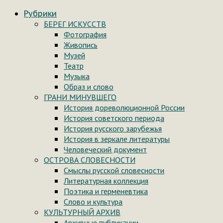
Рубрики
БЕРЕГ ИСКУССТВ
Фотография
Живопись
Музей
Театр
Музыка
Образ и слово
ГРАНИ МИНУВШЕГО
История дореволюционной России
История советского периода
История русского зарубежья
История в зеркале литературы
Человеческий документ
ОСТРОВА СЛОВЕСНОСТИ
Смыслы русской словесности
Литературная коллекция
Поэтика и герменевтика
Слово и культура
КУЛЬТУРНЫЙ АРХИВ
Архивные публикации