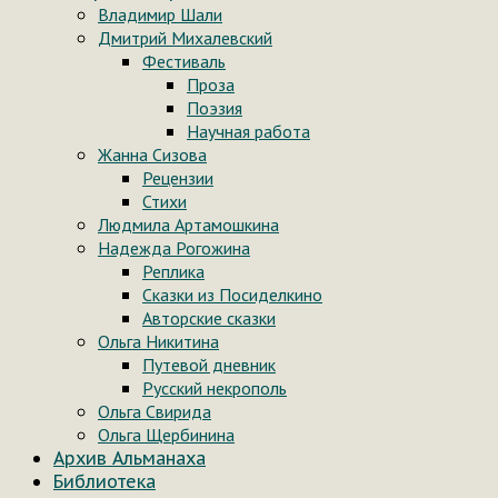
Владимир Шали
Дмитрий Михалевский
Фестиваль
Проза
Поэзия
Научная работа
Жанна Сизова
Рецензии
Стихи
Людмила Артамошкина
Надежда Рогожина
Реплика
Сказки из Посиделкино
Авторские сказки
Ольга Никитина
Путевой дневник
Русский некрополь
Ольга Свирида
Ольга Щербинина
Архив Альманаха
Библиотека