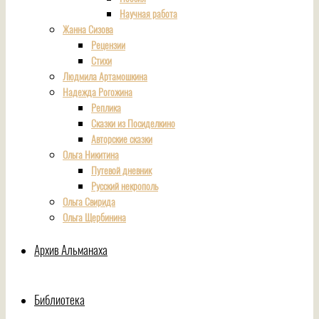
Научная работа
Жанна Сизова
Рецензии
Стихи
Людмила Артамошкина
Надежда Рогожина
Реплика
Сказки из Посиделкино
Авторские сказки
Ольга Никитина
Путевой дневник
Русский некрополь
Ольга Свирида
Ольга Щербинина
Архив Альманаха
Библиотека