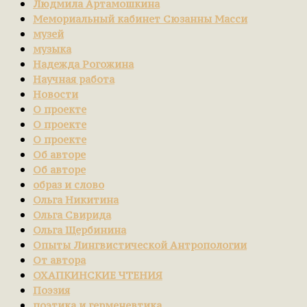
Людмила Артамошкина
Мемориальный кабинет Сюзанны Масси
музей
музыка
Надежда Рогожина
Научная работа
Новости
О проекте
О проекте
О проекте
Об авторе
Об авторе
образ и слово
Ольга Никитина
Ольга Свирида
Ольга Щербинина
Опыты Лингвистической Антропологии
От автора
ОХАПКИНСКИЕ ЧТЕНИЯ
Поэзия
поэтика и герменевтика