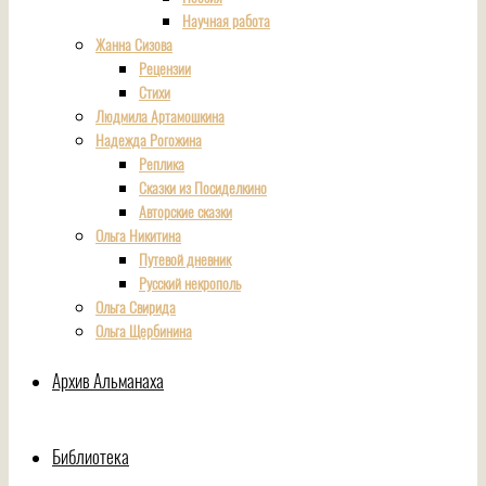
Научная работа
Жанна Сизова
Рецензии
Стихи
Людмила Артамошкина
Надежда Рогожина
Реплика
Сказки из Посиделкино
Авторские сказки
Ольга Никитина
Путевой дневник
Русский некрополь
Ольга Свирида
Ольга Щербинина
Архив Альманаха
Библиотека