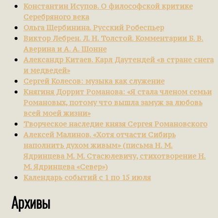
Константин Исупов. О философской критике
Серебряного века
Ольга Щербинина. Русский Робеспьер
Виктор Лебрен. Л. Н. Толстой. Комментарии Б. В.
Аверина и А. А. Шонне
Александр Китаев. Карл Даутендей «в стране снега
и медведей»
Сергей Колесов: музыка как служение
Княгиня Доррит Романова: «Я стала членом семьи
Романовых, потому что вышла замуж за любовь
всей моей жизни»
Творческое наследие князя Сергея Романовского
Алексей Малинов. «Хотя отчасти Сибирь
наполнить духом живым» (письма Н. М.
Ядринцева М. М. Стасюлевичу, стихотворение Н.
М. Ядринцева «Север»)
Календарь событий с 1 по 15 июля
Архивы