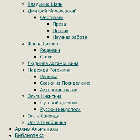
Владимир Шали
Дмитрий Михалевский
Фестиваль
Проза
Поэзия
Научная работа
Жанна Сизова
Рецензии
Стихи
Людмила Артамошкина
Надежда Рогожина
Реплика
Сказки из Посиделкино
Авторские сказки
Ольга Никитина
Путевой дневник
Русский некрополь
Ольга Свирида
Ольга Щербинина
Архив Альманаха
Библиотека