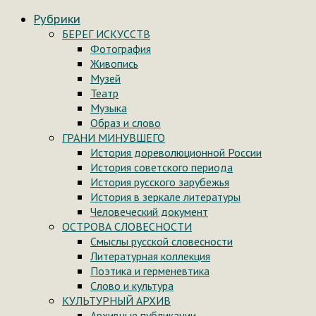
Рубрики
БЕРЕГ ИСКУССТВ
Фотография
Живопись
Музей
Театр
Музыка
Образ и слово
ГРАНИ МИНУВШЕГО
История дореволюционной России
История советского периода
История русского зарубежья
История в зеркале литературы
Человеческий документ
ОСТРОВА СЛОВЕСНОСТИ
Смыслы русской словесности
Литературная коллекция
Поэтика и герменевтика
Слово и культура
КУЛЬТУРНЫЙ АРХИВ
Архивные публикации