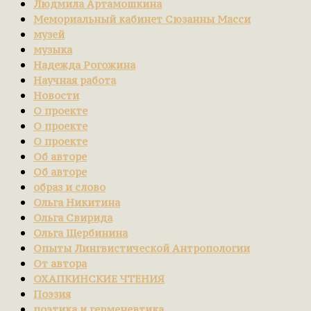
Людмила Артамошкина
Мемориальный кабинет Сюзанны Масси
музей
музыка
Надежда Рогожина
Научная работа
Новости
О проекте
О проекте
О проекте
Об авторе
Об авторе
образ и слово
Ольга Никитина
Ольга Свирида
Ольга Щербинина
Опыты Лингвистической Антропологии
От автора
ОХАПКИНСКИЕ ЧТЕНИЯ
Поэзия
поэтика и герменевтика