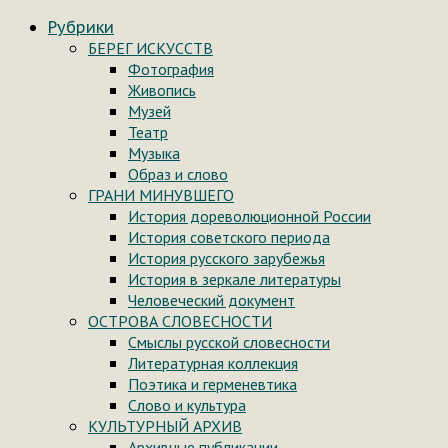
Рубрики
БЕРЕГ ИСКУССТВ
Фотография
Живопись
Музей
Театр
Музыка
Образ и слово
ГРАНИ МИНУВШЕГО
История дореволюционной России
История советского периода
История русского зарубежья
История в зеркале литературы
Человеческий документ
ОСТРОВА СЛОВЕСНОСТИ
Смыслы русской словесности
Литературная коллекция
Поэтика и герменевтика
Слово и культура
КУЛЬТУРНЫЙ АРХИВ
Архивные публикации