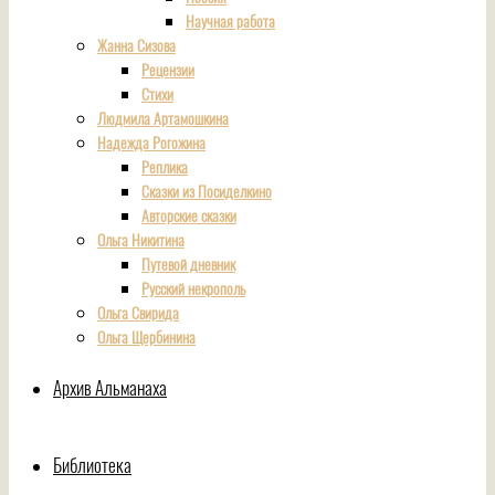
Научная работа
Жанна Сизова
Рецензии
Стихи
Людмила Артамошкина
Надежда Рогожина
Реплика
Сказки из Посиделкино
Авторские сказки
Ольга Никитина
Путевой дневник
Русский некрополь
Ольга Свирида
Ольга Щербинина
Архив Альманаха
Библиотека