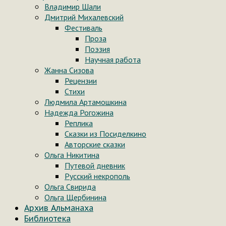
Владимир Шали
Дмитрий Михалевский
Фестиваль
Проза
Поэзия
Научная работа
Жанна Сизова
Рецензии
Стихи
Людмила Артамошкина
Надежда Рогожина
Реплика
Сказки из Посиделкино
Авторские сказки
Ольга Никитина
Путевой дневник
Русский некрополь
Ольга Свирида
Ольга Щербинина
Архив Альманаха
Библиотека