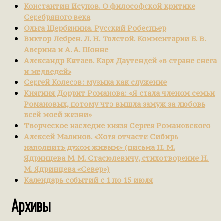
Константин Исупов. О философской критике
Серебряного века
Ольга Щербинина. Русский Робеспьер
Виктор Лебрен. Л. Н. Толстой. Комментарии Б. В.
Аверина и А. А. Шонне
Александр Китаев. Карл Даутендей «в стране снега
и медведей»
Сергей Колесов: музыка как служение
Княгиня Доррит Романова: «Я стала членом семьи
Романовых, потому что вышла замуж за любовь
всей моей жизни»
Творческое наследие князя Сергея Романовского
Алексей Малинов. «Хотя отчасти Сибирь
наполнить духом живым» (письма Н. М.
Ядринцева М. М. Стасюлевичу, стихотворение Н.
М. Ядринцева «Север»)
Календарь событий с 1 по 15 июля
Архивы