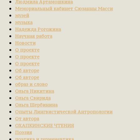
Людмила Артамошкина
Мемориальный кабинет Сюзанны Масси
музей
музыка
Надежда Рогожина
Научная работа
Новости
О проекте
О проекте
О проекте
Об авторе
Об авторе
образ и слово
Ольга Никитина
Ольга Свирида
Ольга Щербинина
Опыты Лингвистической Антропологии
От автора
ОХАПКИНСКИЕ ЧТЕНИЯ
Поэзия
поэтика и герменевтика