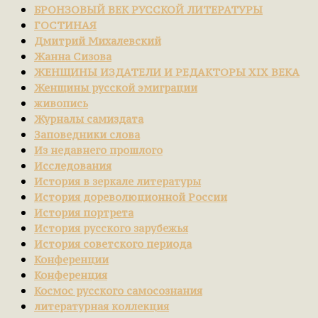
БРОНЗОВЫЙ ВЕК РУССКОЙ ЛИТЕРАТУРЫ
ГОСТИНАЯ
Дмитрий Михалевский
Жанна Сизова
ЖЕНЩИНЫ ИЗДАТЕЛИ И РЕДАКТОРЫ XIX ВЕКА
Женщины русской эмиграции
живопись
Журналы самиздата
Заповедники слова
Из недавнего прошлого
Исследования
История в зеркале литературы
История дореволюционной России
История портрета
История русского зарубежья
История советского периода
Конференции
Конференция
Космос русского самосознания
литературная коллекция