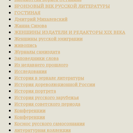
БРОНЗОВЫЙ ВЕК РУССКОЙ ЛИТЕРАТУРЫ
ГОСТИНАЯ
Дмитрий Михалевский
Жанна Сизова
ЖЕНЩИНЫ ИЗДАТЕЛИ И РЕДАКТОРЫ XIX ВЕКА
Женщины русской эмиграции
живопись
Журналы самиздата
Заповедники слова
Из недавнего прошлого
Исследования
История в зеркале литературы
История дореволюционной России
История портрета
История русского зарубежья
История советского периода
Конференции
Конференция
Космос русского самосознания
литературная коллекция