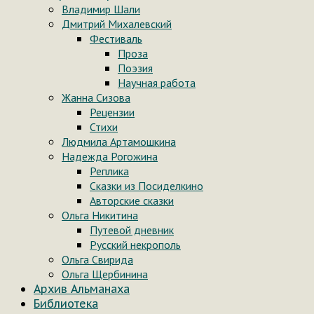
Владимир Шали
Дмитрий Михалевский
Фестиваль
Проза
Поэзия
Научная работа
Жанна Сизова
Рецензии
Стихи
Людмила Артамошкина
Надежда Рогожина
Реплика
Сказки из Посиделкино
Авторские сказки
Ольга Никитина
Путевой дневник
Русский некрополь
Ольга Свирида
Ольга Щербинина
Архив Альманаха
Библиотека