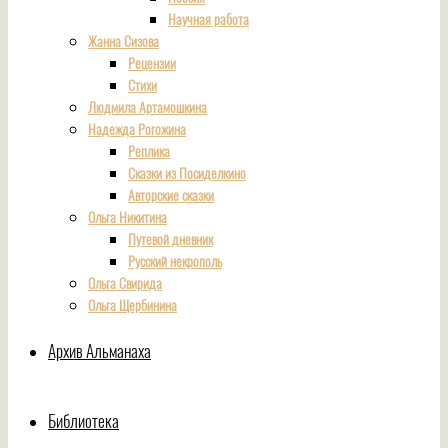
Научная работа
Жанна Сизова
Рецензии
Стихи
Людмила Артамошкина
Надежда Рогожина
Реплика
Сказки из Посиделкино
Авторские сказки
Ольга Никитина
Путевой дневник
Русский некрополь
Ольга Свирида
Ольга Щербинина
Архив Альманаха
Библиотека