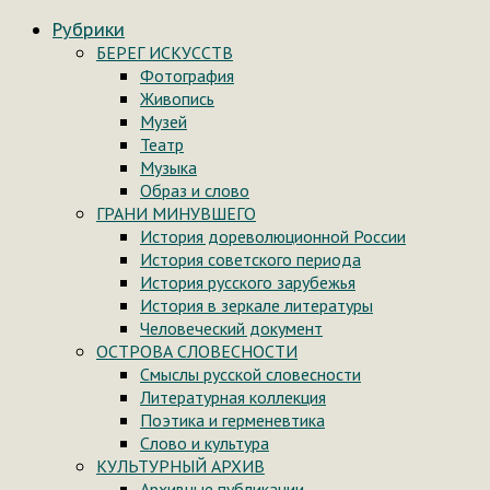
Рубрики
БЕРЕГ ИСКУССТВ
Фотография
Живопись
Музей
Театр
Музыка
Образ и слово
ГРАНИ МИНУВШЕГО
История дореволюционной России
История советского периода
История русского зарубежья
История в зеркале литературы
Человеческий документ
ОСТРОВА СЛОВЕСНОСТИ
Смыслы русской словесности
Литературная коллекция
Поэтика и герменевтика
Слово и культура
КУЛЬТУРНЫЙ АРХИВ
Архивные публикации