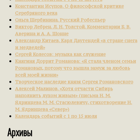
Константин Исупов. О философской критике
Серебряного века
Ольга Щербинина. Русский Робеспьер
Виктор Лебрен. Л. Н. Толстой. Комментарии Б. В.
Аверина и А. А. Шонне
Александр Китаев. Карл Даутендей «в стране снега
и медведей»
Сергей Колесов: музыка как служение
Княгиня Доррит Романова: «Я стала членом семьи
Романовых, потому что вышла замуж за любовь
всей моей жизни»
Творческое наследие князя Сергея Романовского
Алексей Малинов. «Хотя отчасти Сибирь
наполнить духом живым» (письма Н. М.
Ядринцева М. М. Стасюлевичу, стихотворение Н.
М. Ядринцева «Север»)
Календарь событий с 1 по 15 июля
Архивы