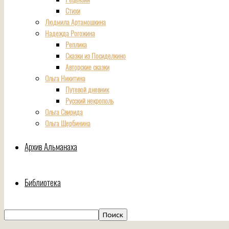
Стихи
Людмила Артамошкина
Надежда Рогожина
Реплика
Сказки из Посиделкино
Авторские сказки
Ольга Никитина
Путевой дневник
Русский некрополь
Ольга Свирида
Ольга Щербинина
Архив Альманаха
Библиотека