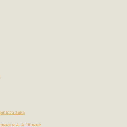
я
ряного века
ерина и А. А. Шонне