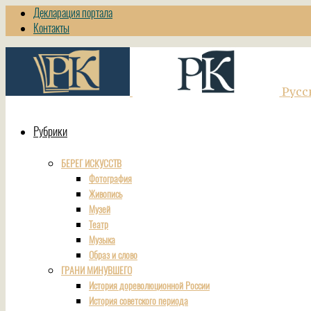
Декларация портала
Контакты
Русс
Рубрики
БЕРЕГ ИСКУССТВ
Фотография
Живопись
Музей
Театр
Музыка
Образ и слово
ГРАНИ МИНУВШЕГО
История дореволюционной России
История советского периода