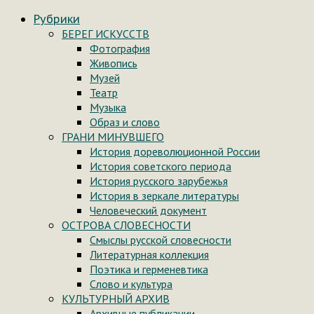
Рубрики
БЕРЕГ ИСКУССТВ
Фотография
Живопись
Музей
Театр
Музыка
Образ и слово
ГРАНИ МИНУВШЕГО
История дореволюционной России
История советского периода
История русского зарубежья
История в зеркале литературы
Человеческий документ
ОСТРОВА СЛОВЕСНОСТИ
Смыслы русской словесности
Литературная коллекция
Поэтика и герменевтика
Слово и культура
КУЛЬТУРНЫЙ АРХИВ
Архивные публикации