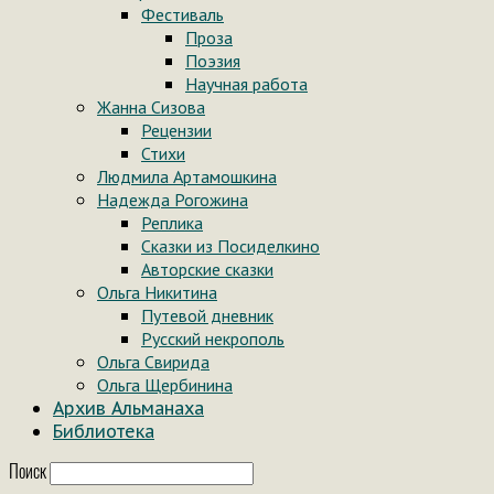
Фестиваль
Проза
Поэзия
Научная работа
Жанна Сизова
Рецензии
Стихи
Людмила Артамошкина
Надежда Рогожина
Реплика
Сказки из Посиделкино
Авторские сказки
Ольга Никитина
Путевой дневник
Русский некрополь
Ольга Свирида
Ольга Щербинина
Архив Альманаха
Библиотека
Поиск