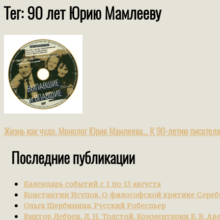
Тег: 90 лет Юрию Мамлееву
Жизнь как чудо. Монолог Юрия Мамлеева… К 90-летию писател
Последние публикации
Календарь событий с 1 по 15 августа
Константин Исупов. О философской критике Сереб
Ольга Щербинина. Русский Робеспьер
Виктор Лебрен. Л. Н. Толстой. Комментарии Б. В. Ав