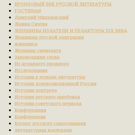
БРОНЗОВЫЙ ВЕК РУССКОЙ ЛИТЕРАТУРЫ
ГОСТИНАЯ
Дмитрий Михалевский
Жанна Сизова
ЖЕНЩИНЫ ИЗДАТЕЛИ И РЕДАКТОРЫ XIX ВЕКА
Женщины русской эмиграции
живопись
Журналы самиздата
Заповедники слова
Из недавнего прошлого
Исследования
История в зеркале литературы
История дореволюционной России
История портрета
История русского зарубежья
История советского периода
Конференции
Конференция
Космос русского самосознания
литературная коллекция