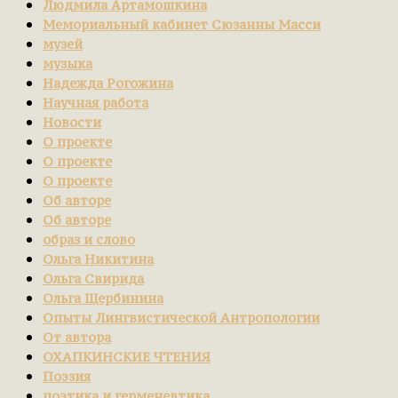
Людмила Артамошкина
Мемориальный кабинет Сюзанны Масси
музей
музыка
Надежда Рогожина
Научная работа
Новости
О проекте
О проекте
О проекте
Об авторе
Об авторе
образ и слово
Ольга Никитина
Ольга Свирида
Ольга Щербинина
Опыты Лингвистической Антропологии
От автора
ОХАПКИНСКИЕ ЧТЕНИЯ
Поэзия
поэтика и герменевтика