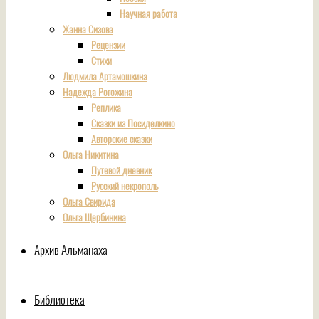
Научная работа
Жанна Сизова
Рецензии
Стихи
Людмила Артамошкина
Надежда Рогожина
Реплика
Сказки из Посиделкино
Авторские сказки
Ольга Никитина
Путевой дневник
Русский некрополь
Ольга Свирида
Ольга Щербинина
Архив Альманаха
Библиотека