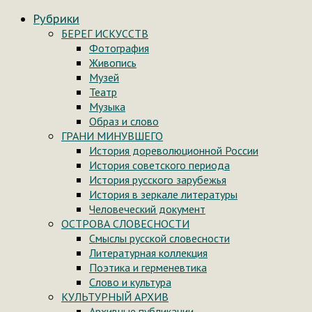
Рубрики
БЕРЕГ ИСКУССТВ
Фотография
Живопись
Музей
Театр
Музыка
Образ и слово
ГРАНИ МИНУВШЕГО
История дореволюционной России
История советского периода
История русского зарубежья
История в зеркале литературы
Человеческий документ
ОСТРОВА СЛОВЕСНОСТИ
Смыслы русской словесности
Литературная коллекция
Поэтика и герменевтика
Слово и культура
КУЛЬТУРНЫЙ АРХИВ
Архивные публикации