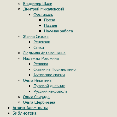
Владимир Шали
Дмитрий Михалевский
Фестиваль
Проза
Поэзия
Научная работа
Жанна Сизова
Рецензии
Стихи
Людмила Артамошкина
Надежда Рогожина
Реплика
Сказки из Посиделкино
Авторские сказки
Ольга Никитина
Путевой дневник
Русский некрополь
Ольга Свирида
Ольга Щербинина
Архив Альманаха
Библиотека