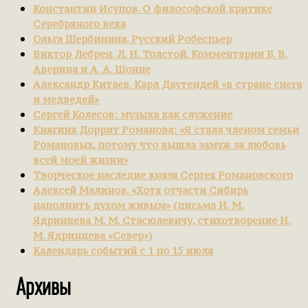
Константин Исупов. О философской критике
Серебряного века
Ольга Щербинина. Русский Робеспьер
Виктор Лебрен. Л. Н. Толстой. Комментарии Б. В.
Аверина и А. А. Шонне
Александр Китаев. Карл Даутендей «в стране снега
и медведей»
Сергей Колесов: музыка как служение
Княгиня Доррит Романова: «Я стала членом семьи
Романовых, потому что вышла замуж за любовь
всей моей жизни»
Творческое наследие князя Сергея Романовского
Алексей Малинов. «Хотя отчасти Сибирь
наполнить духом живым» (письма Н. М.
Ядринцева М. М. Стасюлевичу, стихотворение Н.
М. Ядринцева «Север»)
Календарь событий с 1 по 15 июля
Архивы