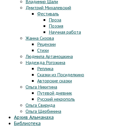
Владимир Шали
Дмитрий Михалевский
Фестиваль
Проза
Поэзия
Научная работа
Жанна Сизова
Рецензии
Стихи
Людмила Артамошкина
Надежда Рогожина
Реплика
Сказки из Посиделкино
Авторские сказки
Ольга Никитина
Путевой дневник
Русский некрополь
Ольга Свирида
Ольга Щербинина
Архив Альманаха
Библиотека