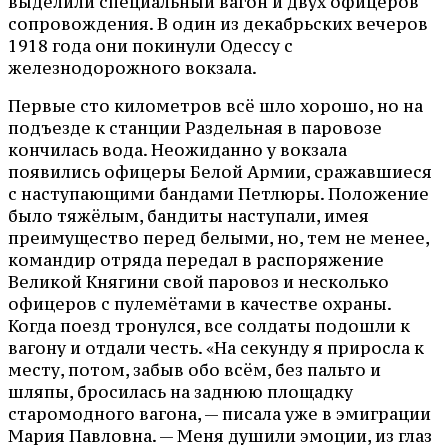
выделили специальный вагон и двух офицеров
сопровождения. В один из декабрьских вечеров
1918 года они покинули Одессу с
железнодорожного вокзала.
Первые сто километров всё шло хорошо, но на
подъезде к станции Раздельная в паровозе
кончилась вода. Неожиданно у вокзала
появились офицеры Белой Армии, сражавшиеся
с наступающими бандами Петлюры. Положение
было тяжёлым, бандиты наступали, имея
преимущество перед белыми, но, тем не менее,
командир отряда передал в распоряжение
Великой Княгини свой паровоз и несколько
офицеров с пулемётами в качестве охраны.
Когда поезд тронулся, все солдаты подошли к
вагону и отдали честь. «На секунду я приросла к
месту, потом, забыв обо всём, без пальто и
шляпы, бросилась на заднюю площадку
старомодного вагона, — писала уже в эмиграции
Мария Павловна. — Меня душили эмоции, из глаз