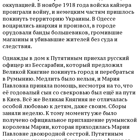
оккупацией. В ноябре 1918 года войска кайзера
проиграли войну, и немецким частям пришлось
покинуть территорию Украины. В Одессе
воцарились анархия и произвол, в городе
орудовали банды большевиков, громившие
магазины и убивавшие жителей без суда и
следствия.
Однажды в дом к Путятиным приехал русский
офицер из Бессарабии, который предложил
Великой Княгине покинуть город и перебраться
в Румынию. Медлить было нельзя, и Мария
Павловна приняла помощь, несмотря на то, что
её годовалый сын со свекровью был ещё на пути
в Киев. Всё же Великая Княгиня не отличалась
особой любовью к детям, даже своим. Сборы
заняли неделю. К тому моменту уже было
получено официальное приглашение румынской
королевы Марии, которая приходилась Марии
Павловне двоюродной сестрой. Путятиным