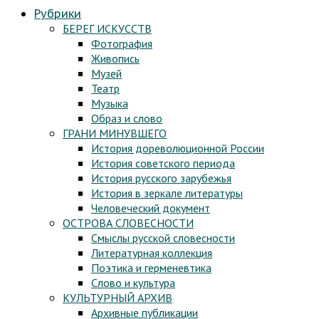
Рубрики
БЕРЕГ ИСКУССТВ
Фотография
Живопись
Музей
Театр
Музыка
Образ и слово
ГРАНИ МИНУВШЕГО
История дореволюционной России
История советского периода
История русского зарубежья
История в зеркале литературы
Человеческий документ
ОСТРОВА СЛОВЕСНОСТИ
Смыслы русской словесности
Литературная коллекция
Поэтика и герменевтика
Слово и культура
КУЛЬТУРНЫЙ АРХИВ
Архивные публикации