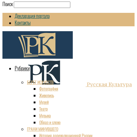
Поиск
Декларация портала
Контакты
Рубрики
БЕРЕГ ИСКУССТВ
Русская Культура
Фотография
Живопись
Музей
Театр
Музыка
Образ и слово
ГРАНИ МИНУВШЕГО
История дореволюционной России