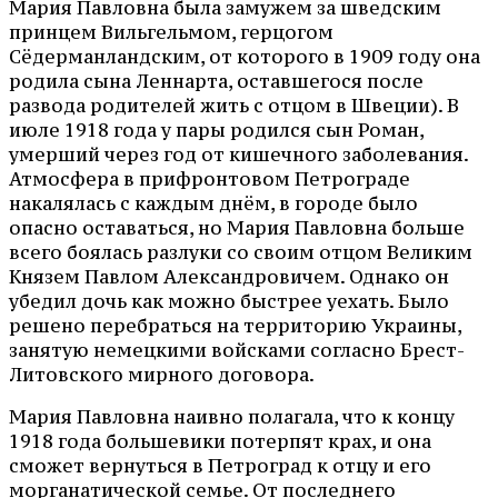
Мария Павловна была замужем за шведским
принцем Вильгельмом, герцогом
Сёдерманландским, от которого в 1909 году она
родила сына Леннарта, оставшегося после
развода родителей жить с отцом в Швеции). В
июле 1918 года у пары родился сын Роман,
умерший через год от кишечного заболевания.
Атмосфера в прифронтовом Петрограде
накалялась с каждым днём, в городе было
опасно оставаться, но Мария Павловна больше
всего боялась разлуки со своим отцом Великим
Князем Павлом Александровичем. Однако он
убедил дочь как можно быстрее уехать. Было
решено перебраться на территорию Украины,
занятую немецкими войсками согласно Брест-
Литовского мирного договора.
Мария Павловна наивно полагала, что к концу
1918 года большевики потерпят крах, и она
сможет вернуться в Петроград к отцу и его
морганатической семье. От последнего