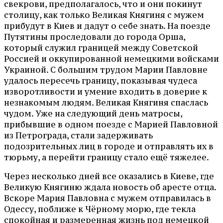
свекрови, предполагалось, что и они покинут
столицу, как только Великая Княгиня с мужем
прибудут в Киев и дадут о себе знать. На поезде
Путятины проследовали до города Орша,
который служил границей между Советской
Россией и оккупированной немецкими войсками
Украиной. С большим трудом Марии Павловне
удалось пересечь границу, показывая чудеса
изворотливости и умение входить в доверие к
незнакомым людям. Великая Княгиня спаслась
чудом. Уже на следующий день матросы,
прибывшие в одном поезде с Марией Павловной
из Петрограда, стали задерживать
подозрительных лиц в городе и отправлять их в
тюрьму, а перейти границу стало ещё тяжелее.
Через несколько дней все оказались в Киеве, где
Великую Княгиню ждала новость об аресте отца.
Вскоре Мария Павловна с мужем отправилась в
Одессу, поближе к Чёрному морю, где текла
спокойная и размеренная жизнь под немецкой