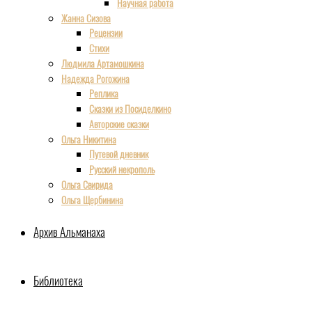
Научная работа
Жанна Сизова
Рецензии
Стихи
Людмила Артамошкина
Надежда Рогожина
Реплика
Сказки из Посиделкино
Авторские сказки
Ольга Никитина
Путевой дневник
Русский некрополь
Ольга Свирида
Ольга Щербинина
Архив Альманаха
Библиотека