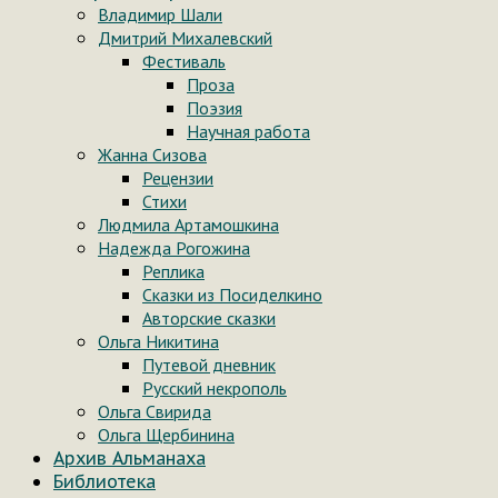
Владимир Шали
Дмитрий Михалевский
Фестиваль
Проза
Поэзия
Научная работа
Жанна Сизова
Рецензии
Стихи
Людмила Артамошкина
Надежда Рогожина
Реплика
Сказки из Посиделкино
Авторские сказки
Ольга Никитина
Путевой дневник
Русский некрополь
Ольга Свирида
Ольга Щербинина
Архив Альманаха
Библиотека