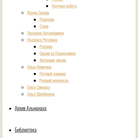
Научная работа
Жанна Сизова
Рецензии
Стихи
Людмила Артамошкина
Надежда Рогожина
Реплика
Сказки из Посиделкино
Авторские сказки
Ольга Никитина
Путевой дневник
Русский некрополь
Ольга Свирида
Ольга Щербинина
Архив Альманаха
Библиотека