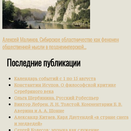
Алексей Малинов. Сибирское областничество как феномен
общественной мысли в позднеимперской...
Последние публикации
Календарь событий с 1 по 15 августа
Константин Исупов. О философской критике
Серебряного века
Ольга Щербинина. Русский Робеспьер
Виктор Лебрен. Л. Н. Толстой. Комментарии Б. В.
Аверина и А. А. Шонне
Александр Китаев. Карл Даутендей «в стране снега
и медведей»
Сергей Колесов: музыка как служение