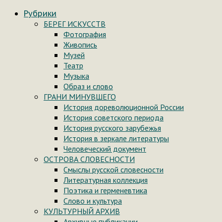
Рубрики
БЕРЕГ ИСКУССТВ
Фотография
Живопись
Музей
Театр
Музыка
Образ и слово
ГРАНИ МИНУВШЕГО
История дореволюционной России
История советского периода
История русского зарубежья
История в зеркале литературы
Человеческий документ
ОСТРОВА СЛОВЕСНОСТИ
Смыслы русской словесности
Литературная коллекция
Поэтика и герменевтика
Слово и культура
КУЛЬТУРНЫЙ АРХИВ
Архивные публикации