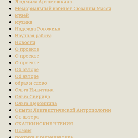
Людмила Артамошкина
Мемориальный кабинет Сюзанны Масси
музей
музыка
Надежда Рогожина
Научная работа
Новости
О проекте
О проекте
О проекте
Об авторе
Об авторе
образ и слово
Ольга Никитина
Ольга Свирида
Ольга Щербинина
Опыты Лингвистической Антропологии
От автора
ОХАПКИНСКИЕ ЧТЕНИЯ
Поэзия
поэтика и герменевтика