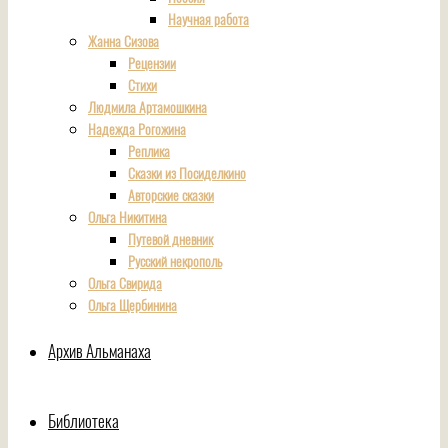
Научная работа
Жанна Сизова
Рецензии
Стихи
Людмила Артамошкина
Надежда Рогожина
Реплика
Сказки из Посиделкино
Авторские сказки
Ольга Никитина
Путевой дневник
Русский некрополь
Ольга Свирида
Ольга Щербинина
Архив Альманаха
Библиотека