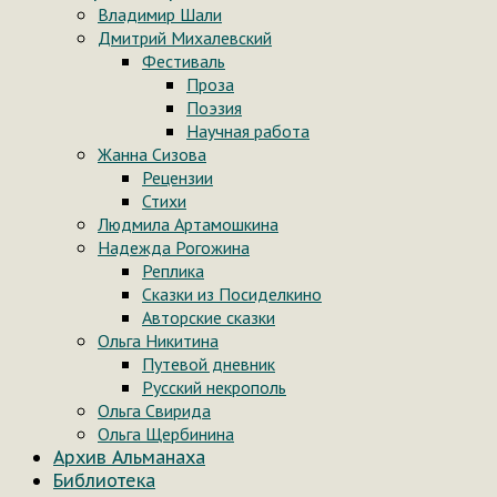
Владимир Шали
Дмитрий Михалевский
Фестиваль
Проза
Поэзия
Научная работа
Жанна Сизова
Рецензии
Стихи
Людмила Артамошкина
Надежда Рогожина
Реплика
Сказки из Посиделкино
Авторские сказки
Ольга Никитина
Путевой дневник
Русский некрополь
Ольга Свирида
Ольга Щербинина
Архив Альманаха
Библиотека