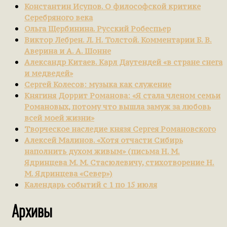
Константин Исупов. О философской критике
Серебряного века
Ольга Щербинина. Русский Робеспьер
Виктор Лебрен. Л. Н. Толстой. Комментарии Б. В.
Аверина и А. А. Шонне
Александр Китаев. Карл Даутендей «в стране снега
и медведей»
Сергей Колесов: музыка как служение
Княгиня Доррит Романова: «Я стала членом семьи
Романовых, потому что вышла замуж за любовь
всей моей жизни»
Творческое наследие князя Сергея Романовского
Алексей Малинов. «Хотя отчасти Сибирь
наполнить духом живым» (письма Н. М.
Ядринцева М. М. Стасюлевичу, стихотворение Н.
М. Ядринцева «Север»)
Календарь событий с 1 по 15 июля
Архивы