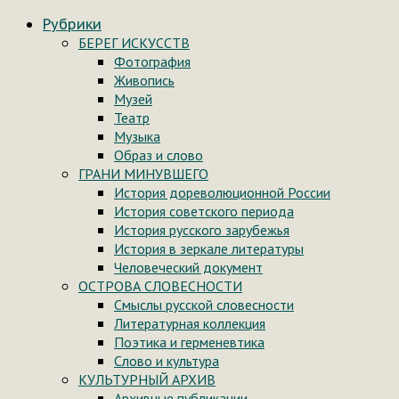
Рубрики
БЕРЕГ ИСКУССТВ
Фотография
Живопись
Музей
Театр
Музыка
Образ и слово
ГРАНИ МИНУВШЕГО
История дореволюционной России
История советского периода
История русского зарубежья
История в зеркале литературы
Человеческий документ
ОСТРОВА СЛОВЕСНОСТИ
Смыслы русской словесности
Литературная коллекция
Поэтика и герменевтика
Слово и культура
КУЛЬТУРНЫЙ АРХИВ
Архивные публикации