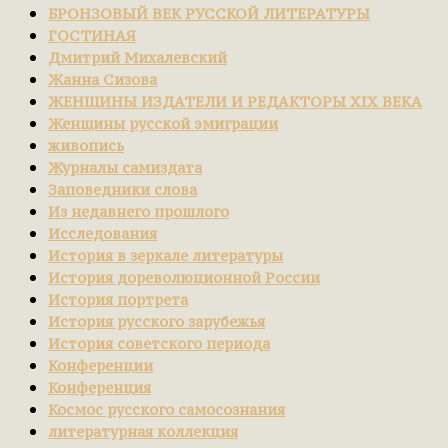
БРОНЗОВЫЙ ВЕК РУССКОЙ ЛИТЕРАТУРЫ
ГОСТИНАЯ
Дмитрий Михалевский
Жанна Сизова
ЖЕНЩИНЫ ИЗДАТЕЛИ И РЕДАКТОРЫ XIX ВЕКА
Женщины русской эмиграции
живопись
Журналы самиздата
Заповедники слова
Из недавнего прошлого
Исследования
История в зеркале литературы
История дореволюционной России
История портрета
История русского зарубежья
История советского периода
Конференции
Конференция
Космос русского самосознания
литературная коллекция