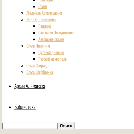
Стихи
Людмила Артамошкина
Надежда Рогожина
Реплика
Сказки из Посиделкино
Авторские сказки
Ольга Никитина
Путевой дневник
Русский некрополь
Ольга Свирида
Ольга Щербинина
Архив Альманаха
Библиотека