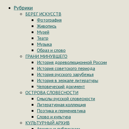
Рубрики
БЕРЕГ ИСКУССТВ
Фотография
Живопись
Музей
Театр
Музыка
Образ и слово
ГРАНИ МИНУВШЕГО
История дореволюционной России
История советского периода
История русского зарубежья
История в зеркале литературы
Человеческий документ
ОСТРОВА СЛОВЕСНОСТИ
Смыслы русской словесности
Литературная коллекция
Поэтика и герменевтика
Слово и культура
КУЛЬТУРНЫЙ АРХИВ
Архивные публикации