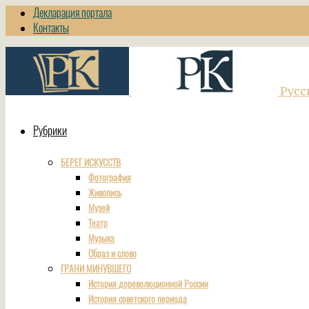
Декларация портала
Контакты
Русс
Рубрики
БЕРЕГ ИСКУССТВ
Фотография
Живопись
Музей
Театр
Музыка
Образ и слово
ГРАНИ МИНУВШЕГО
История дореволюционной России
История советского периода