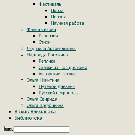
Фестиваль
Проза
Поэзия
Научная работа
Жанна Сизова
Рецензии
Стихи
Людмила Артамошкина
Надежда Рогожина
Реплика
Сказки из Посиделкино
Авторские сказки
Ольга Никитина
Путевой дневник
Русский некрополь
Ольга Свирида
Ольга Щербинина
Архив Альманаха
Библиотека
Поиск